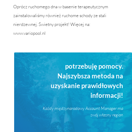
Oprócz
ruchomego
dna
w
b
asenie
terapeutycznym
zainstalowaliśmy
również
ruchome
schody
ze
stali
nierdzewnej
.
Świetny
projekt
!
Więcej
na
:
www
.
variopool
.
nl
potrzebuję pomocy.
Najszybsza metoda na
uzyskanie prawidłowych
informacji!
Każdy międzynarodowy Account Manager ma
swój własny region