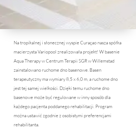
Na
tropikalnej
i
słonecznej
wyspie
Curaçao
nasza
spółka
macierzysta
Variopool
zrealizowała
projekt
!
W
b
asenie
Aqua
Therapy
w
Centrum
Terapii
SGR
w
Willemstad
zainstalowano
ruchome
dno
b
asenowe
.
Basen
terapeutyczny
ma
wymiary
8,5
x
6,
0
m,
a
ruchome dno
jest
tej
samej
wielkości
.
Dzięki
tem
u
ruchome
dno
b
asenowe
może
b
yć
regulowane
w
inny
sposó
b
dla
każdego
pacjenta
poddanego
rehabilitacji
.
Program
można
u
stawić
zgodnie
z
osobistymi
preferencjami
rehabilitanta
.