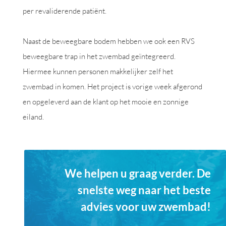
per revaliderende patiënt.
Naast de beweegbare bodem hebben we ook een RVS
beweegbare trap in het zwembad geïntegreerd.
Hiermee kunnen personen makkelijker zelf het
zwembad in komen. Het project is vorige week afgerond
en opgeleverd aan de klant op het mooie en zonnige
eiland.
We helpen u graag verder. De
snelste weg naar het beste
advies voor uw zwembad!